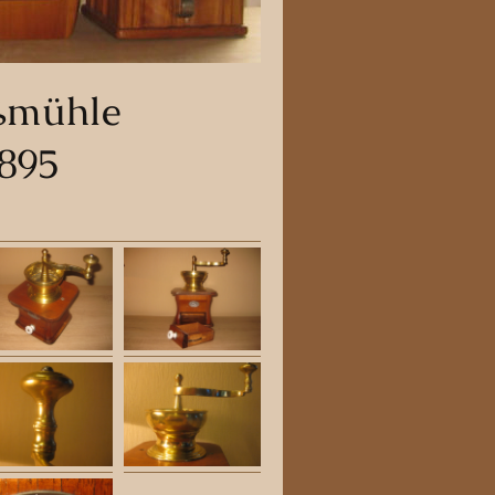
ßmühle
1895