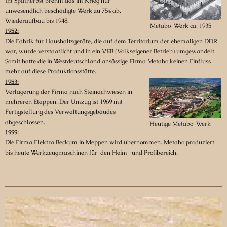
Im Spätherbst brennt das im Krieg nur
unwesendlich beschädigte Werk zu 75% ab.
Wiederaufbau bis 1948.
Metabo-Werk ca. 1935
1952:
Die Fabrik für Haushaltsgeräte, die auf dem Territorium der ehemaligen DDR
war, wurde verstaatlicht und in ein VEB (Volkseigener Betrieb) umgewandelt.
Somit hatte die in Westdeutschland ansässige Firma Metabo keinen Einfluss
mehr auf diese Produktionsstätte.
1953:
Verlagerung der Firma nach Steinachwiesen in
mehreren Etappen. Der Umzug ist 1969 mit
Fertigstellung des Verwaltungsgebäudes
abgeschlossen.
Heutige Metabo-Werk
1999:
Die Firma Elektra Beckum in Meppen wird übernommen. Metabo produziert
bis heute Werkzeugmaschinen für den Heim- und Profibereich.