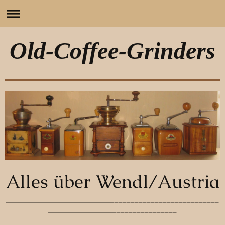
Old-Coffee-Grinders
Alles über Wendl/Austria
_____________________________________________________
________________________________