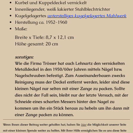
Kurbel und Kuppeldeckel vernickelt
Innenliegender, weiß lakierter Stahlblechtrichter
Kugelgelagertes
unterstelliges kugelgelagertes Mahlwerk
Herstellung ca. 1952-1960
Maße:
Breite x Tiefe: 8,7 x 12,1 cm
Höhe gesamt: 20 cm
sonstiges:
Wie die Firma Trösser hat auch Lehnartz den vernickelten
Metalldeckel in den 1950/60er Jahren mittels Nägel bzw.
Nagelschrauben befestigt.
Zum Auseinanderbauen zwecks
Reinigung muss der Deckel entfernt werden, leider sind diese
kleinen Nägel nur selten mit einer Zange zu packen. Sollte
dies nicht der Fall sein, bleibt nur der letzte Versuch, mit der
Schneide eines scharfen Messers hinter den Nagel zu
kommen um ihn ein Stück heraus zu hebeln um ihn dann mit
einer Zange packen zu können.
Wenn Ihnen dieser Beitrag weiter geholfen hat, haben Sie
hier
die Möglichkeit unserer Seite
mit einer kleinen Spende weiter zu helfen. Mit Ihrer Hilfe ermöglichen Sie es uns diese Seite