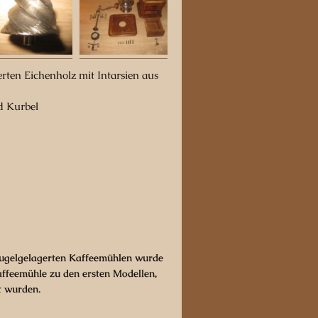
erten Eichenholz mit Intarsien aus
d Kurbel
kugelgelagerten Kaffeemühlen wurde
affeemühle zu den ersten Modellen,
t wurden.