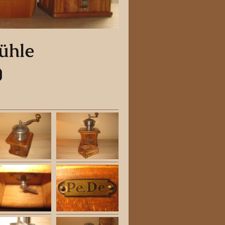
ühle
0