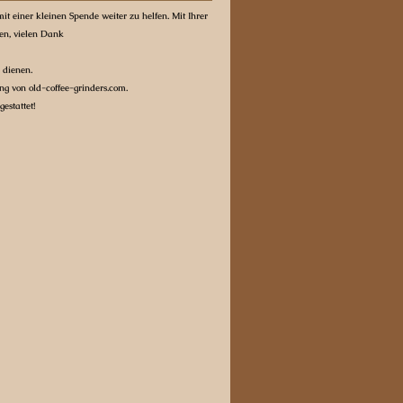
it einer kleinen Spende weiter zu helfen. Mit Ihrer
ten, vielen Dank
 dienen.
g von old-coffee-grinders.com.
estattet!