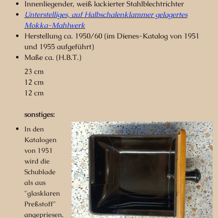
Innenliegender, weiß lackierter Stahlblechtrichter
Unterstelliges, auf Halbschalenklammer gelagertes
Mokka-Mahlwerk
Herstellung ca. 1950/60 (im Dienes-Katalog von 1951
und 1955 aufgeführt)
Maße ca. (H.B.T.)
23 cm
12 cm
12 cm
sonstiges:
In den
Katalogen
von 1951
wird die
Schublade
als aus
"glasklaren
Preßstoff"
angepriesen.