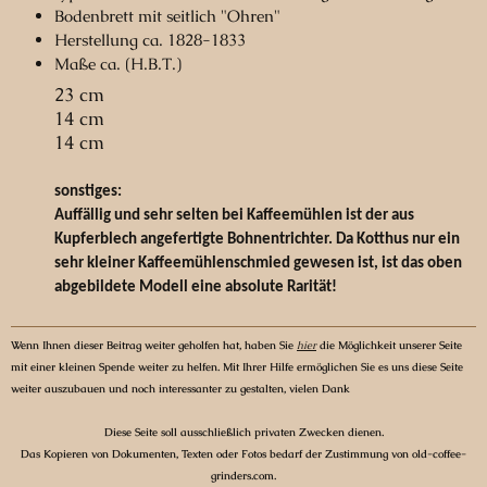
Bodenbrett mit seitlich "Ohren"
Herstellung ca. 1828-1833
Maße ca. (H.B.T.)
23 cm
14 cm
14 cm
sonstiges:
Auffällig und sehr selten bei Kaffeemühlen ist der aus
Kupferblech angefertigte Bohnentrichter. Da Kotthus nur ein
sehr kleiner Kaffeemühlenschmied gewesen ist, ist das oben
abgebildete Modell eine absolute Rarität!
Wenn Ihnen dieser Beitrag weiter geholfen hat, haben Sie
hier
die Möglichkeit unserer Seite
mit einer kleinen Spende weiter zu helfen. Mit Ihrer Hilfe ermöglichen Sie es uns diese Seite
weiter auszubauen und noch interessanter zu gestalten, vielen Dank
Diese Seite soll ausschließlich privaten Zwecken dienen.
Das Kopieren von Dokumenten, Texten oder Fotos bedarf der Zustimmung von old-coffee-
grinders.com.