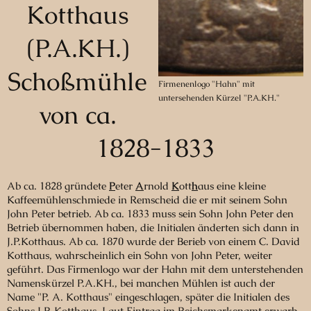
Kotthaus
(P.A.KH.)
Schoßmühle
Firmenenlogo "Hahn" mit
untersehenden Kürzel "P.A.KH."
von ca.
1828-1833
Ab ca. 1828 gründete
P
eter
A
rnold
K
ott
h
aus eine kleine
Kaffeemühlenschmiede in Remscheid die er mit seinem Sohn
John Peter betrieb. Ab ca. 1833 muss sein Sohn John Peter den
Betrieb übernommen haben, die Initialen änderten sich dann in
J.P.Kotthaus. Ab ca. 1870 wurde der Berieb von einem C. David
Kotthaus, wahrscheinlich ein Sohn von John Peter, weiter
geführt. Das Firmenlogo war der Hahn mit dem unterstehenden
Namenskürzel P.A.KH., bei manchen Mühlen ist auch der
Name "P. A. Kotthaus" eingeschlagen, später die Initialen des
Sohns J.P. Kotthaus. Laut Eintrag im Reichsmarkenamt erwarb