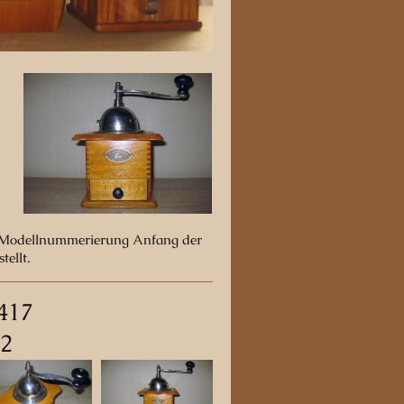
ie Modellnummerierung Anfang der
tellt.
417
32