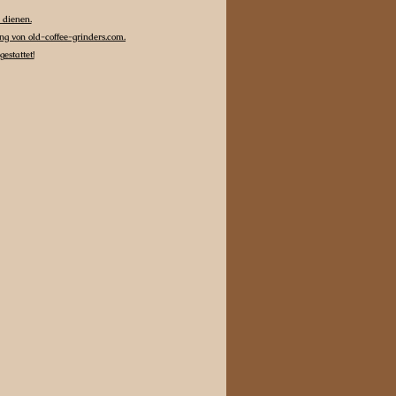
 dienen.
g von old-coffee-grinders.com.
estattet!