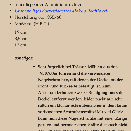
innenliegender Aluminiumtrichter
Unterstelliges dorngelagertes Mokka-Mahlwerk
Herstellung ca. 1955/60
Maße ca. (H.B.T.)
19 cm
8,5 cm
12 cm
sonstiges:
Sehr ärgerlich bei Trösser-Mühlen aus den
1950/60er Jahren sind die verwendeten
Nagelschrauben, mit denen der Deckel an der
Front- und Rückseite befestigt ist. Zum
Auseinanderbauen zwecks Reinigung muss der
Deckel entfernt werden, leider packt nur sehr
selten ein kleiner Schraubenzieher in dem kaum
vorhandenen Schraubenschlitz! Mit viel Glück
kann man diese Nagelschraube mit einer Zange
packen und heraus ziehen. Sollte dies auch nicht
der Fall sein, bleibt nur der letzte Versuch, mit