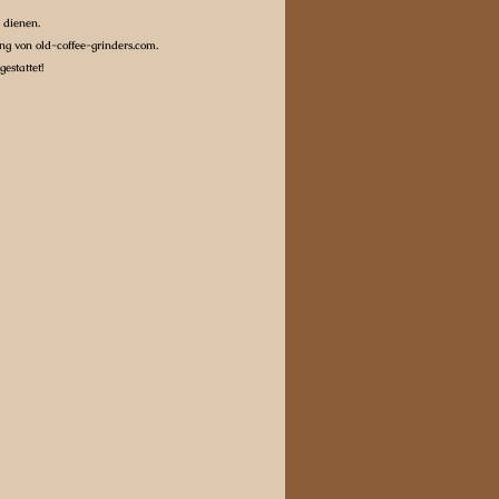
 dienen.
g von old-coffee-grinders.com.
estattet!