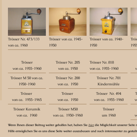
Trösser Nr. 473/133
Trösser von ca. 1945-
Trösser von ca. 1940-
Trös
von ca. 1960
1950
1950
195
Trösser
Trösser Nr. 205
Trösser Nr. 818
von ca. 1955-1960
von ca. 1950
von ca. 1955-1960
v
Trösser M 50 von ca.
Trösser Nr. 200
Trösser Nr. 701
1950-1960
von ca. 1950
Kindermühle
Trösser
Trösser
Trösser Nr. 494
T
von ca. 1955-1965
von ca. 1950
von ca. 1955-1960
v
Trösser Keramik
Trösser M50
Trösser
von ca. 1960
von ca. 1950-1960
um 1960
v
Wenn Ihnen dieser Beitrag weiter geholfen hat, haben Sie
hier
die Möglichkeit unserer Seite m
Hilfe ermöglichen Sie es uns diese Seite weiter auszubauen und noch interessanter zu gestal