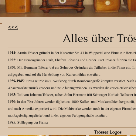
<<<
Alles über Trös
1914
:
Armin Trösser gründet in der Korzerter Str. 43 in Wuppertal eine Firma zur Hers
1922
:
Der Firmengründer starb, Ehefrau Johanna und Bruder Karl Trösser führten die Fi
1930
:
Mit Hermann Trösser trat ein Sohn des Gründers als Teilhaber in die Firma ein.
In
aufgegeben und auf die Herstellung von Kaffeemühlen erweitert.
1939-1945
: Firma wurde im 2. Weltkrieg durch Bombenangriffe komplett zerstört. Nach
Absatzmärkte zurück erobern und neue hinzugewinnen. Es wurden die ersten elektrische
1963
: Tod von Johanna Trösser, neben Sohn Hermann tritt Schwager Karl als Teilhaber in
1970
: In den 70er Jahren werden täglich ca. 1000 Kaffee- und Mokkamühlen hergestellt
und nach Amerika exportiert wird. Die Mahlwerke werden noch in der eigenen Firma herg
montagefertig angeliefert und in der eigenen Fertigungshalle montiert.
1985
:
Stilllegung der Firma
Trösser Logos