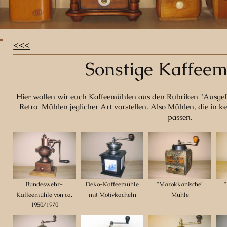
<<<
Sonstige Kaffee
Hier wollen wir euch Kaffeemühlen aus den Rubriken "Ausgef
Retro-Mühlen jeglicher Art vorstellen. Also Mühlen, die in k
passen.
Bundeswehr-
Deko-Kaffeemühle
"Marokkanische"
Kaffeemühle von ca.
mit Motivkacheln
Mühle
1950/1970