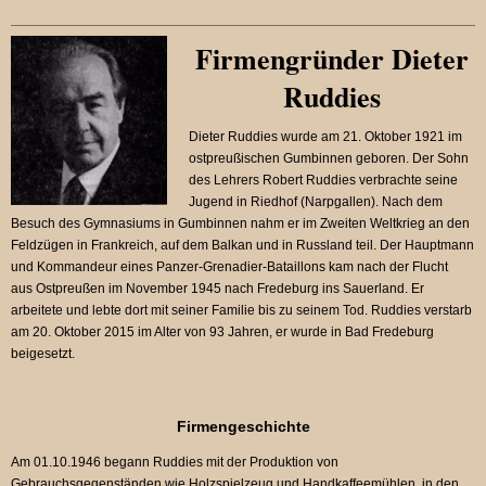
Firmengründer Dieter
Ruddies
Dieter Ruddies wurde am 21. Oktober 1921 im
ostpreußischen Gumbinnen geboren. Der Sohn
des Lehrers Robert Ruddies verbrachte seine
Jugend in Riedhof (Narpgallen). Nach dem
Besuch des Gymnasiums in
Gumbinnen
nahm er im
Zweiten Weltkrieg
an den
Feldzügen in Frankreich, auf dem Balkan und in Russland teil. Der Hauptmann
und Kommandeur eines
Panzer-Grenadier-Bataillons
kam nach der Flucht
aus
Ostpreußen
im November 1945 nach Fredeburg ins Sauerland. Er
arbeitete und lebte dort mit seiner Familie bis zu seinem Tod. Ruddies verstarb
am 20. Oktober 2015 im Alter von 93 Jahren, er wurde in Bad Fredeburg
beigesetzt.
Firmengeschichte
Am 01.10.1946 begann Ruddies mit der Produktion von
Gebrauchsgegenständen wie Holzspielzeug und Handkaffeemühlen, in den