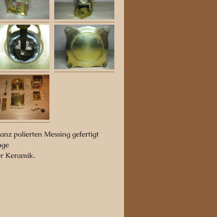
nz polierten Messing gefertigt
nge
er Keramik.