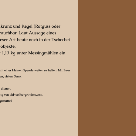
ahlkranz und Kegel (Rotguss oder
rauchbar. Laut Aussage eines
eser Art heute noch in der Tschechei
objekte.
t 1,13 kg unter Messingmühlen ein
it einer kleinen Spende weiter zu helfen. Mit Ihrer
ten, vielen Dank
 dienen.
g von old-coffee-grinders.com.
estattet!