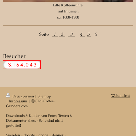
Edle Kaffeemühle
mit Intarsien
ca. 1880-1900
Seite
1
2
3
4
5
6
Besucher
Webansicht
Druckversion
|
Sitemap
|
Impressum
| Ⓒ Old-Coffee-
Grinders.com
Downloads & Kopien von Fotos, Texten &
Dokumenten dieser Seite sind nicht
gestattet!
Spenden - donate - donar - donner -