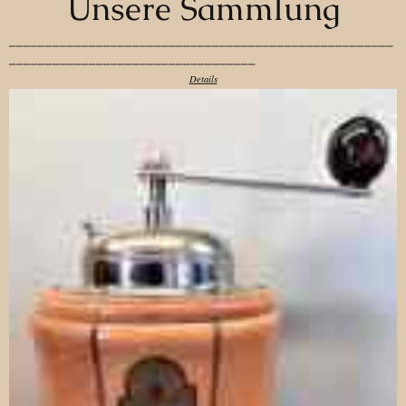
Unsere Sammlung
_____________________________________________________
__________________________________
Details